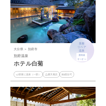
美整
リペア
大分県 ＞ 別府市
温泉
別府温泉
透明感
すべすべ
ホテル白菊
部屋に温泉（一部）
露天風呂
宿泊可