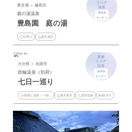
リペア
東京都 ＞ 練馬区
温泉
庭の湯温泉
透明感
すべすべ
豊島園 庭の湯
日帰り
露天風呂
美整
リペア
大分県 ＞ 別府市
温泉
鉄輪温泉（別府）
透明感
すべすべ
七日一巡り
部屋に温泉（一部）
露天風呂
貸切温泉
宿泊可