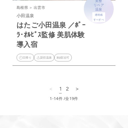
美整
リペア
島根県 ＞ 出雲市
温泉
小田温泉
透明感
すべすべ
はたご小田温泉 ／ﾎﾟｰ
ﾗ･ｵﾙﾋﾞｽ監修 美肌体験
導入宿
日帰り
貸切温泉
宿泊可
<
>
1
2
1-14
件 /全19件