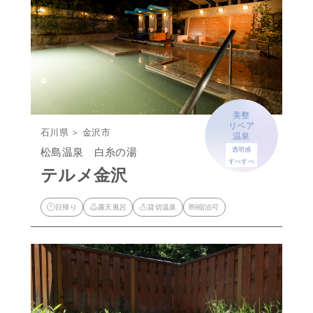
美整
リペア
石川県 ＞ 金沢市
温泉
松島温泉 白糸の湯
透明感
すべすべ
テルメ金沢
日帰り
露天風呂
貸切温泉
宿泊可