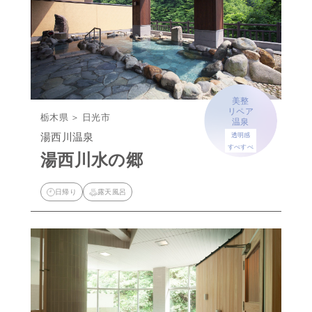
美整
リペア
栃木県 ＞ 日光市
温泉
湯西川温泉
透明感
すべすべ
湯西川水の郷
日帰り
露天風呂