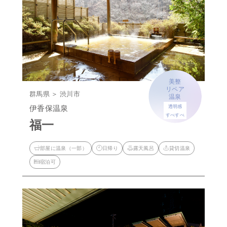
美整
リペア
群馬県 ＞ 渋川市
温泉
伊香保温泉
透明感
すべすべ
福一
部屋に温泉（一部）
日帰り
露天風呂
貸切温泉
宿泊可