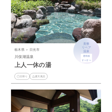
美整
リペア
栃木県 ＞ 日光市
温泉
川俣湖温泉
透明感
すべすべ
上人一休の湯
日帰り
露天風呂