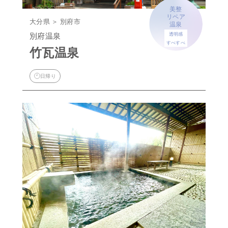
美整
リペア
大分県 ＞ 別府市
温泉
別府温泉
透明感
すべすべ
竹瓦温泉
日帰り