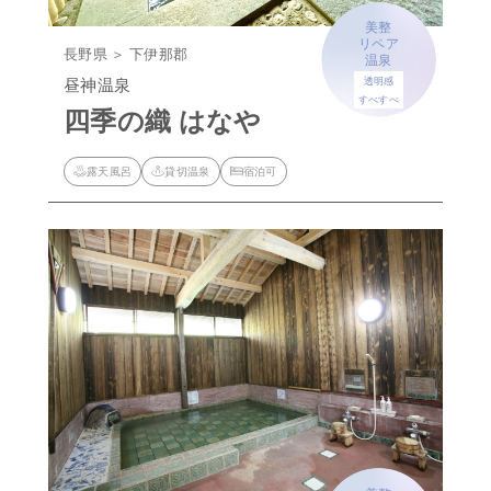
美整
リペア
長野県 ＞ 下伊那郡
温泉
昼神温泉
透明感
すべすべ
四季の織 はなや
露天風呂
貸切温泉
宿泊可