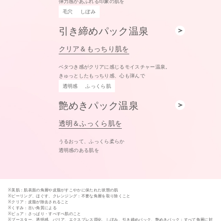
弾力感があふれる印象の肌を
毛穴
しぼみ
引き締めパック温泉
クリア＆もっちり肌を
ベタつき感がクリアに感じるモイスチャー温泉。
きゅっとしたもっちり感、心も弾んで
透明感
ふっくら肌
艶めきパック温泉
透明＆ふっくら肌を
うるおって、ふっくら柔らか
透明感のある肌を
※美肌：肌表面の角層や皮脂がすこやかに保たれた状態の肌
※ピーリング、ほぐす、クレンジング：不要な角層を取り除くこと
※クリア：皮脂が除去されること
※くすみ：古い角質による
※ピュア：さっぱり・すべすべ肌のこと
※ブースター、透明感、バリア、エクスプレス潤化、しぼみ、引き締めパック、艶めきパック：すべて角層に対