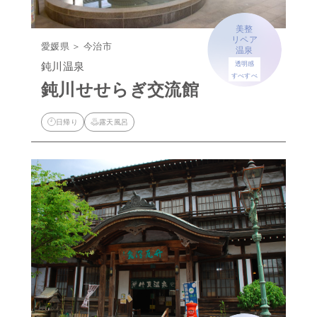
美整
リペア
愛媛県 ＞ 今治市
温泉
鈍川温泉
透明感
すべすべ
鈍川せせらぎ交流館
日帰り
露天風呂