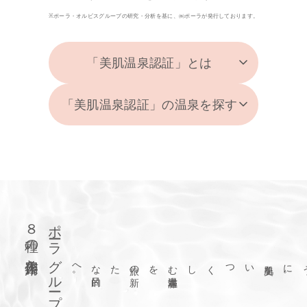
※ポーラ・オルビスグループの研究・分析を基に、㈱ポーラが発行しております。
「美肌温泉認証」とは
「美肌温泉認証」の温泉を探す
８種の美容作用
ポーラグループの
美肌をいつくしむ
温泉滞在
を
、
旅の
新
たな
目的
へ
。
。