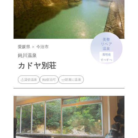
美整
リペア
愛媛県 ＞ 今治市
温泉
鈍川温泉
透明感
すべすべ
カドヤ別荘
貸切温泉
宿泊可
部屋に温泉