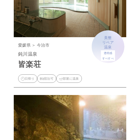
美整
リペア
愛媛県 ＞ 今治市
温泉
鈍川温泉
透明感
すべすべ
皆楽荘
日帰り
宿泊可
部屋に温泉