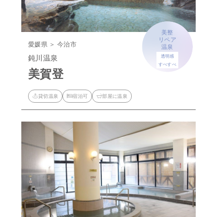
美整
リペア
愛媛県 ＞ 今治市
温泉
鈍川温泉
透明感
すべすべ
美賀登
貸切温泉
宿泊可
部屋に温泉