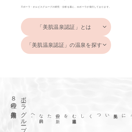
※ポーラ・オルビスグループの研究・分析を基に、㈱ポーラが発行しております。
「美肌温泉認証」とは
「美肌温泉認証」の温泉を探す
８種の美容作用
ポーラグループの
美肌をいつくしむ
温泉滞在
を
、
旅の
新
たな
目的
へ
。
。