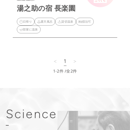
ふっくら
湯之助の宿 長楽園
日帰り
露天風呂
貸切温泉
宿泊可
部屋に温泉
<
>
1
1-2
件 /全2件
Science