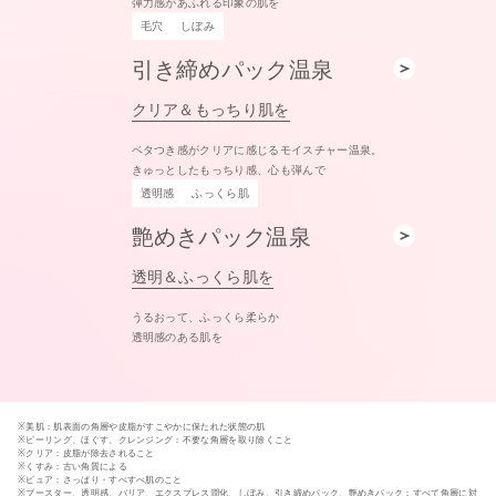
弾力感があふれる印象の肌を
毛穴
しぼみ
引き締めパック温泉
クリア＆もっちり肌を
ベタつき感がクリアに感じるモイスチャー温泉。
きゅっとしたもっちり感、心も弾んで
透明感
ふっくら肌
艶めきパック温泉
透明＆ふっくら肌を
うるおって、ふっくら柔らか
透明感のある肌を
※美肌：肌表面の角層や皮脂がすこやかに保たれた状態の肌
※ピーリング、ほぐす、クレンジング：不要な角層を取り除くこと
※クリア：皮脂が除去されること
※くすみ：古い角質による
※ピュア：さっぱり・すべすべ肌のこと
※ブースター、透明感、バリア、エクスプレス潤化、しぼみ、引き締めパック、艶めきパック：すべて角層に対