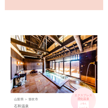
エクスプレス
潤化温泉
山梨県 ＞ 笛吹市
ぷるん
石和温泉
ふっくら