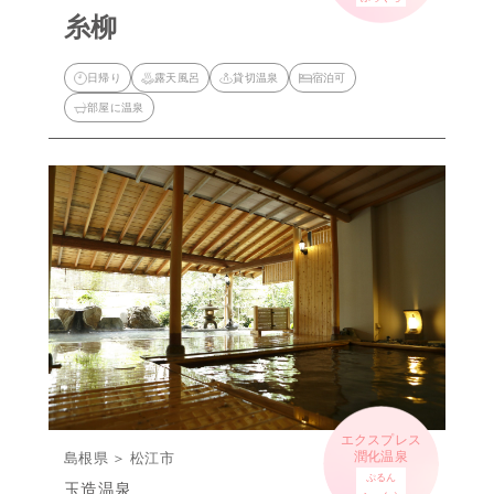
糸柳
日帰り
露天風呂
貸切温泉
宿泊可
部屋に温泉
エクスプレス
潤化温泉
島根県 ＞ 松江市
ぷるん
玉造温泉