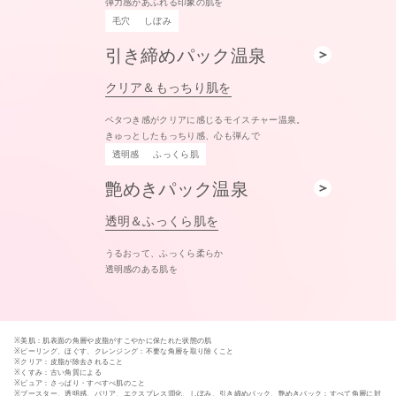
弾力感があふれる印象の肌を
毛穴
しぼみ
引き締めパック温泉
クリア＆もっちり肌を
ベタつき感がクリアに感じるモイスチャー温泉。
きゅっとしたもっちり感、心も弾んで
透明感
ふっくら肌
艶めきパック温泉
透明＆ふっくら肌を
うるおって、ふっくら柔らか
透明感のある肌を
※美肌：肌表面の角層や皮脂がすこやかに保たれた状態の肌
※ピーリング、ほぐす、クレンジング：不要な角層を取り除くこと
※クリア：皮脂が除去されること
※くすみ：古い角質による
※ピュア：さっぱり・すべすべ肌のこと
※ブースター、透明感、バリア、エクスプレス潤化、しぼみ、引き締めパック、艶めきパック：すべて角層に対