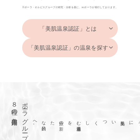
※ポーラ・オルビスグループの研究・分析を基に、㈱ポーラが発行しております。
「美肌温泉認証」とは
「美肌温泉認証」の温泉を探す
８種の美容作用
ポーラグループの
美肌をいつくしむ
温泉滞在
を
、
旅の
新
たな
目的
へ
。
。