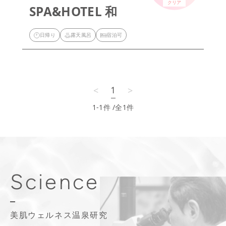
クリア
SPA&HOTEL 和
日帰り
露天風呂
宿泊可
<
>
1
1-1
件 /全1件
Science
美肌ウェルネス温泉研究